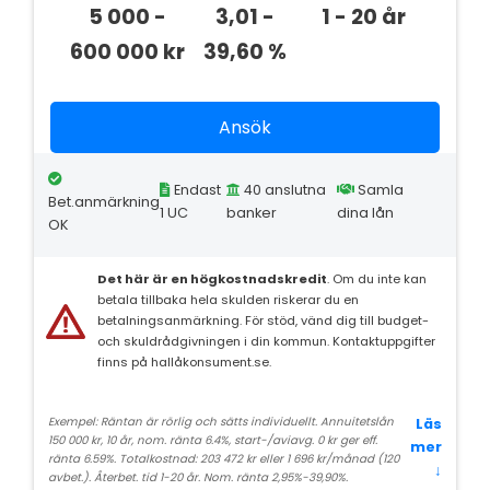
5 000 -
3,01 -
1 - 20 år
600 000 kr
39,60 %
Ansök
Endast
40 anslutna
Samla
Bet.anmärkning
1 UC
banker
dina lån
OK
Det här är en högkostnadskredit
. Om du inte kan
betala tillbaka hela skulden riskerar du en
betalningsanmärkning. För stöd, vänd dig till budget-
och skuldrådgivningen i din kommun. Kontaktuppgifter
finns på hallåkonsument.se.
Exempel: Räntan är rörlig och sätts individuellt. Annuitetslån
Läs
150 000 kr, 10 år, nom. ränta 6.4%, start-/aviavg. 0 kr ger eff.
mer
ränta 6.59%. Totalkostnad: 203 472 kr eller 1 696 kr/månad (120
↓
avbet.). Återbet. tid 1-20 år. Nom. ränta 2,95%-39,90%.