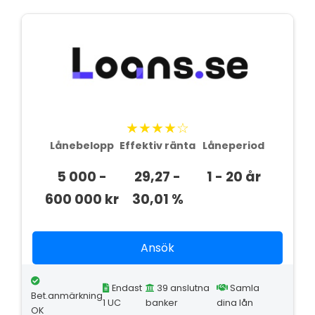
★★★★☆
Lånebelopp
Effektiv ränta
Låneperiod
5 000 -
29,27 -
1 - 20 år
600 000 kr
30,01 %
Ansök
Endast
39 anslutna
Samla
Bet.anmärkning
1 UC
banker
dina lån
OK