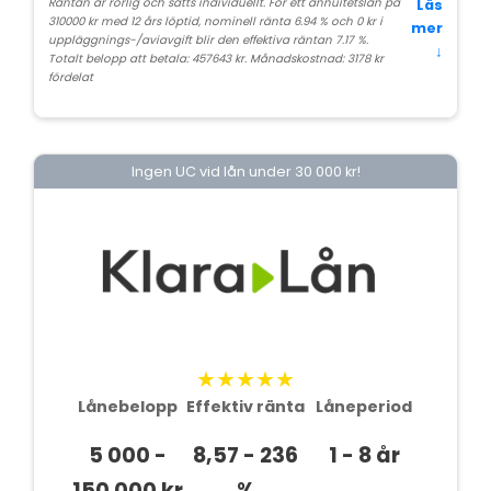
Räntan är rörlig och sätts individuellt. För ett annuitetslån på
Läs
310000 kr med 12 års löptid, nominell ränta 6.94 % och 0 kr i
mer
uppläggnings-/aviavgift blir den effektiva räntan 7.17 %.
↓
Totalt belopp att betala: 457643 kr. Månadskostnad: 3178 kr
fördelat
Ingen UC vid lån under 30 000 kr!
★★★★★
Lånebelopp
Effektiv ränta
Låneperiod
5 000 -
8,57 - 236
1 - 8 år
150 000 kr
%