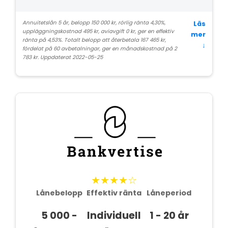
Annuitetslån 5 år, belopp 150 000 kr, rörlig ränta 4,30%,
Läs
uppläggningskostnad 495 kr, aviavgift 0 kr, ger en effektiv
mer
ränta på 4,53%. Totalt belopp att återbetala 167 465 kr,
↓
fördelat på 60 avbetalningar, ger en månadskostnad på 2
783 kr. Uppdaterat 2022-05-25
★★★★☆
Lånebelopp
Effektiv ränta
Låneperiod
5 000 -
Individuell
1 - 20 år