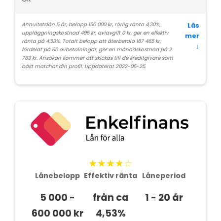
Annuitetslån 5 år, belopp 150 000 kr, rörlig ränta 4,30%,
Läs
uppläggningskostnad 495 kr, aviavgift 0 kr, ger en effektiv
mer
ränta på 4,53%. Totalt belopp att återbetala 167 465 kr,
↓
fördelat på 60 avbetalningar, ger en månadskostnad på 2
783 kr. Ansökan kommer att skickas till de kreditgivare som
bäst matchar din profil. Uppdaterat 2022-05-25.
★★★★☆
Lånebelopp
Effektiv ränta
Låneperiod
5 000 -
från ca
1 - 20 år
600 000 kr
4,53%