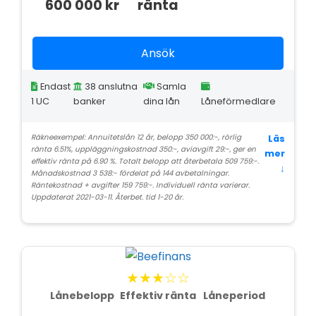
600 000 kr
ränta
Ansök
Endast
38 anslutna
Samla
1 UC
banker
dina lån
Låneförmedlare
Räkneexempel: Annuitetslån 12 år, belopp 350 000:-, rörlig
Läs
ränta 6.51%, uppläggningskostnad 350:-, aviavgift 29:-, ger en
mer
effektiv ränta på 6.90 %. Totalt belopp att återbetala 509 759:-.
↓
Månadskostnad 3 538:- fördelat på 144 avbetalningar.
Räntekostnad + avgifter 159 759:-. Individuell ränta varierar.
Uppdaterat 2021-03-11. Återbet. tid 1-20 år.
★★★☆☆
Lånebelopp
Effektiv ränta
Låneperiod