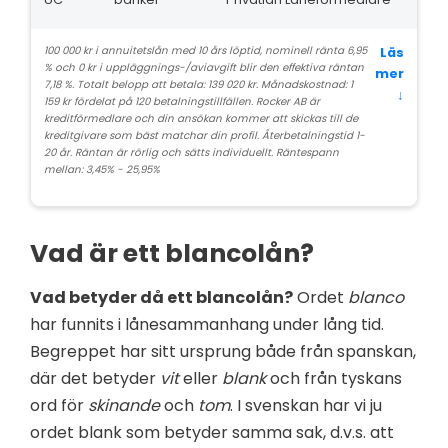
100 000 kr i annuitetslån med 10 års löptid, nominell ränta 6,95
Läs
% och 0 kr i uppläggnings-/aviavgift blir den effektiva räntan
mer
7,18 %. Totalt belopp att betala: 139 020 kr. Månadskostnad: 1
↓
159 kr fördelat på 120 betalningstillfällen. Rocker AB är
kreditförmedlare och din ansökan kommer att skickas till de
kreditgivare som bäst matchar din profil. Återbetalningstid 1-
20 år. Räntan är rörlig och sätts individuellt. Räntespann
mellan: 3,45% - 25,95%
Vad är ett blancolån?
Vad betyder då ett blancolån?
Ordet
blanco
har funnits i lånesammanhang under lång tid.
Begreppet har sitt ursprung både från spanskan,
där det betyder
vit
eller
blank
och från tyskans
ord för
skinande
och
tom
. I svenskan har vi ju
ordet blank som betyder samma sak, d.v.s. att