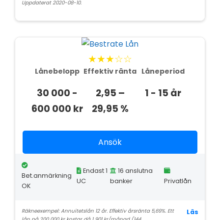
Uppdaterat 2020-08-10.
★★★☆☆
Lånebelopp
Effektiv ränta
Låneperiod
30 000 -
2,95 –
1 - 15 år
600 000 kr
29,95 %
Ansök
Endast 1
16 anslutna
Bet.anmärkning
UC
banker
Privatlån
OK
Räkneexempel: Annuitetslån 12 år. Effektiv årsränta 5,69%. Ett
Läs
lån på 200 000 kr kostar då 1 901 kr/månad (144