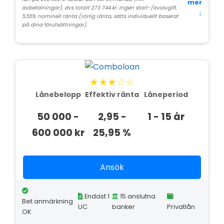
mer
avbetalningar), dvs totalt 273 744 kr. Ingen start-/aviavgift.
↓
5,55% nominell ränta (rörlig ränta, sätts individuellt baserat
på dina förutsättningar).
★★★☆☆
Lånebelopp
Effektiv ränta
Låneperiod
50 000 -
2,95 -
1 - 15 år
600 000 kr
25,95 %
Ansök
Endast 1
15 anslutna
Bet.anmärkning
UC
banker
Privatlån
OK