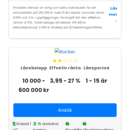
Privatlån: Räntan är rörlig och sätts individuellt. För ett
Läs
annuitetslån på 250 000 kr med 10 års löptid, nominell ränta
mer
6.55% och 0 kr i uppläggnings-/avi­avgift blir den effektiva
↓
räntan 6,70%. Totalt belopp att betala: 341 400 kr.
Månadskostnad: 2 845 kr fördelat på 120 betalningstillfällen.
★★☆☆☆
Lånebelopp
Effektiv ränta
Låneperiod
10 000 -
3,95 - 27 %
1 - 15 år
600 000 kr
Ansök
Endast 1
15 anslutna
UC
banker
Privatlån
Låneförmedlare