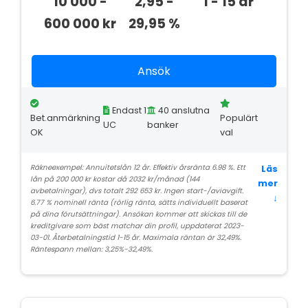
10 000 -
2,95 -
1 - 15 år
600 000 kr
29,95 %
Ansök
Endast 1
40 anslutna
Bet.anmärkning
Populärt
UC
banker
OK
val
Räkneexempel: Annuitetslån 12 år. Effektiv årsränta 6.98 %. Ett
Läs
lån på 200 000 kr kostar då 2032 kr/månad (144
mer
avbetalningar), dvs totalt 292 653 kr. Ingen start-/aviavgift.
↓
6.77 % nominell ränta (rörlig ränta, sätts individuellt baserat
på dina förutsättningar). Ansökan kommer att skickas till de
kreditgivare som bäst matchar din profil, uppdaterat 2023-
03-01. Återbetalningstid 1-15 år. Maximala räntan är 32,49%.
Räntespann mellan: 3,25%-32,49%.