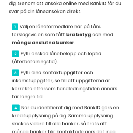
dig. Genom att ansöka online med BankID får du
svar på din låneansökan direkt.
Välj en låneförmedlare här på Låni,
förslagsvis en som fått
bra betyg
och med
många anslutna banker
.
Fyll i önskad lånebelopp och löptid
(återbetalningstid).
Fyll i dina kontaktuppgifter och
inkomstuppgifter, se till att uppgifterna är
korrekta eftersom handledningstiden annars
tar längre tid.
När du identifierat dig med BankID görs en
kreditupplysning på dig. Samma upplysning
skickas vidare till alla banker, så trots att
många banker blir kontaktade görs det inga