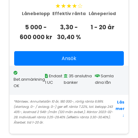
★★★★☆
Lånebelopp
Effektiv ränta
Låneperiod
5 000 -
3,30 -
1 - 20 år
600 000 kr
30,40 %
Ansök
Endast
35 anslutna
Samla
Bet.anmärkning
1 UC
banker
dina lån
OK
*Ränteex.: Annuitetslån 10 år, 180 000:-, rörlig ränta 6.99%
Läs
(startavg. 0:- / aviavg. 0:-) ger eff. ränta 7.22%, tot. belopp 243
mer
435:-, kostnad 2 549:-/mån (120 mån avbet.). Räntor 2023-02-
↓
28. Individuell ränta 3.25–29.40% (effektiv ränta 3.30–30.40%).
Återbet. tid 1-20 år.