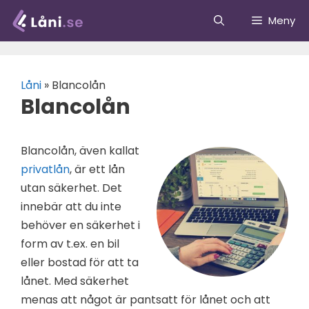
Hoppa
Meny
till
innehåll
Låni
»
Blancolån
Blancolån
Blancolån, även kallat
privatlån
, är ett lån
utan säkerhet. Det
innebär att du inte
behöver en säkerhet i
form av t.ex. en bil
eller bostad för att ta
lånet. Med säkerhet
menas att något är pantsatt för lånet och att