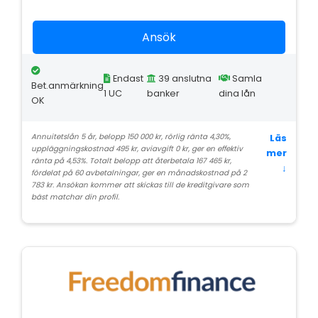
Ansök
Endast
39 anslutna
Samla
Bet.anmärkning
1 UC
banker
dina lån
OK
Annuitetslån 5 år, belopp 150 000 kr, rörlig ränta 4,30%,
Läs
uppläggningskostnad 495 kr, aviavgift 0 kr, ger en effektiv
mer
ränta på 4,53%. Totalt belopp att återbetala 167 465 kr,
↓
fördelat på 60 avbetalningar, ger en månadskostnad på 2
783 kr. Ansökan kommer att skickas till de kreditgivare som
bäst matchar din profil.