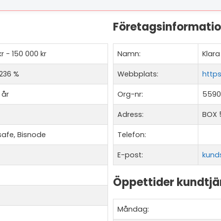
Företagsinformati
r - 150 000 kr
Namn:
Klara
 236 %
Webbplats:
https
 år
Org-nr:
55901
Adress:
BOX 
safe, Bisnode
Telefon:
E-post:
kund
Öppettider kundtjä
Måndag: