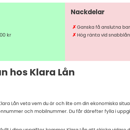
Nackdelar
Ganska få anslutna ba
00 kr
Hög ränta vid snabblån
n hos Klara Lån
lara Lån veta vem du är och lite om din ekonomiska situatio
onnummer och mobilnummer. Du får därefter fylla i uppg
 fyllt i dina uppgifter kommer Klara Lån att skicka vidare d