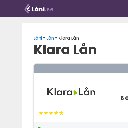
Hoppa
till
innehåll
Låni
»
Lån
»
Klara Lån
Klara Lån
5 
★★★★★