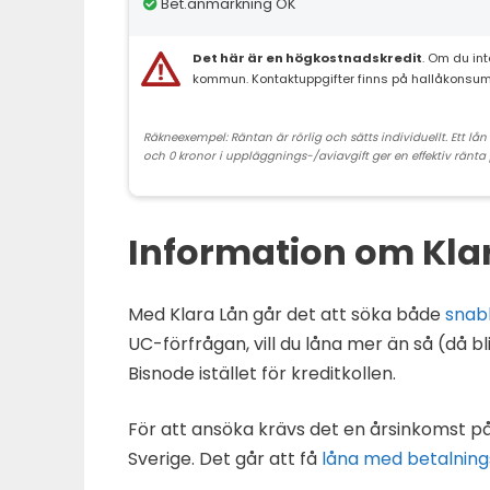
Bet.anmärkning OK
Det här är en högkostnadskredit
. Om du in
kommun. Kontaktuppgifter finns på hallåkonsum
Räkneexempel: Räntan är rörlig och sätts individuellt. Ett l
och 0 kronor i uppläggnings-/aviavgift ger en effektiv ränta p
Information om Kla
Med Klara Lån går det att söka både
snab
UC-förfrågan, vill du låna mer än så (då b
Bisnode istället för kreditkollen.
För att ansöka krävs det en årsinkomst på
Sverige. Det går att få
låna med betalnin