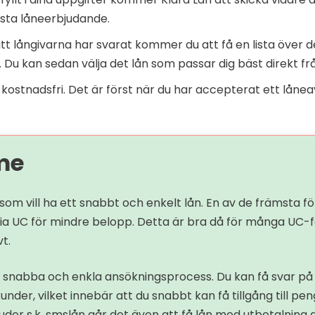
ta låneerbjudande.
 att långivarna har svarat kommer du att få en lista över 
Du kan sedan välja det lån som passar dig bäst direkt frå
 kostnadsfri. Det är först när du har accepterat ett lånea
me
g som vill ha ett snabbt och enkelt lån. En av de främsta f
 via UC för mindre belopp. Detta är bra då för många UC-
t.
s snabba och enkla ansökningsprocess. Du kan få svar på
nder, vilket innebär att du snabbt kan få tillgång till pe
er s.k. smslån går det även att få lån med utbetalning d