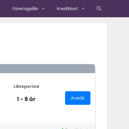
Företagslån
Kreditkort
Låneperiod
Ansök
1 - 8 år