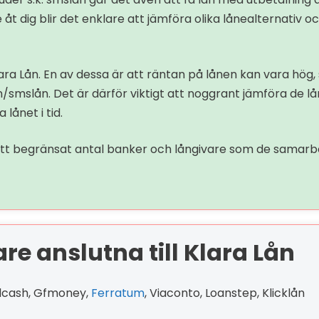
e åt dig blir det enklare att jämföra olika lånealternativ 
a Lån. En av dessa är att räntan på lånen kan vara hög, 
ån/smslån. Det är därför viktigt att noggrant jämföra de l
 lånet i tid.
ett begränsat antal banker och långivare som de samarbet
re anslutna till Klara Lån
odcash, Gfmoney,
Ferratum
, Viaconto, Loanstep, Klicklån