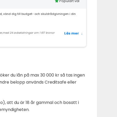
Populärt val
d, vänd dig till budget- och skuldrådgivningen i din
der,med 24 avbetalningar om 1 617 kronor
Läs mer
↓
er du lån på max 30 000 kr så tas ingen
mindre belopp används Creditsafe eller
), att du är 18 år gammal och bosatt i
demyndigheten.