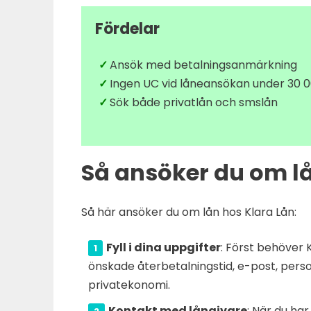
Fördelar
Ansök med betalningsanmärkning
Ingen UC vid låneansökan under 30 0
Sök både privatlån och smslån
Så ansöker du om lå
Så här ansöker du om lån hos Klara Lån:
Fyll i dina uppgifter
: Först behöver K
önskade återbetalningstid, e-post, pers
privatekonomi.
Kontakt med långivare
: När du har