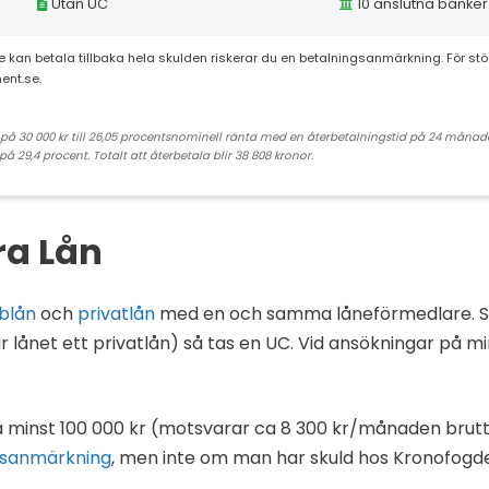
Utan UC
10 anslutna banker
te kan betala tillbaka hela skulden riskerar du en betalningsanmärkning. För stö
ent.se.
ån på 30 000 kr till 26,05 procentsnominell ränta med en återbetalningstid på 24 måna
å 29,4 procent. Totalt att återbetala blir 38 808 kronor.
ra Lån
blån
och
privatlån
med en och samma låneförmedlare. Sök
lir lånet ett privatlån) så tas en UC. Vid ansökningar på 
 minst 100 000 kr (motsvarar ca 8 300 kr/månaden brutto
gsanmärkning
, men inte om man har skuld hos Kronofog