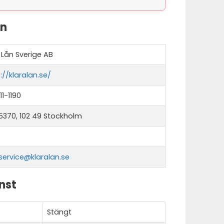
on
 Lån Sverige AB
://klaralan.se/
1-1190
5370, 102 49 Stockholm
service@klaralan.se
nst
Stängt