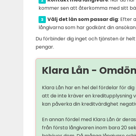
kommer sen att återkomma med sitt bäs
Välj det lån som passar dig
: Efter
långivarna som har godkänt din ansökan. 
Du förbinder dig inget och tjänsten är helt
pengar.
Klara Lån - Omdö
Klara Lån har en hel del fördelar för di
att de inte kräver en kreditupplysning
kan påverka din kreditvärdighet negativ
En annan fördel med Klara Lån är dera
från första långivaren inom bara 20 seku
behöver dem. Då många långivare erbjud