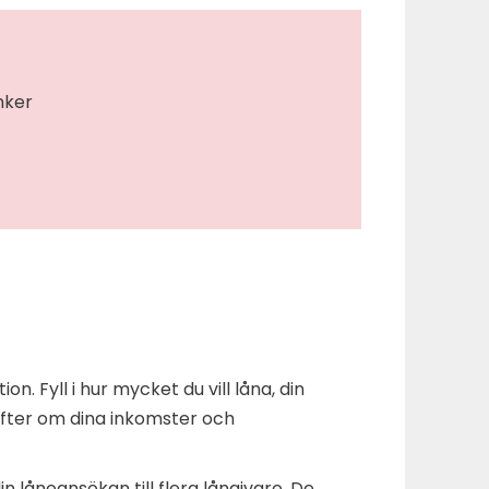
nker
n. Fyll i hur mycket du vill låna, din
ifter om dina inkomster och
in låneansökan till flera långivare. De