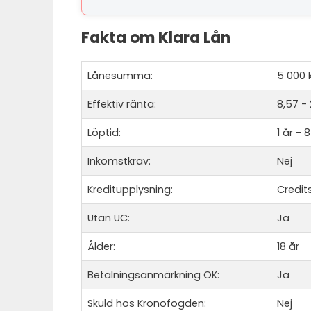
Fakta om Klara Lån
Lånesumma:
5 000 k
Effektiv ränta:
8,57 -
Löptid:
1 år - 8
Inkomstkrav:
Nej
Kreditupplysning:
Credit
Utan UC:
Ja
Ålder:
18 år
Betalningsanmärkning OK:
Ja
Skuld hos Kronofogden:
Nej