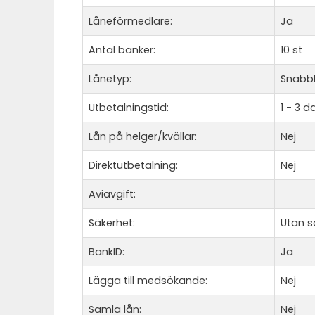
Låneförmedlare:
Ja
Antal banker:
10 st
Lånetyp:
Snabbl
Utbetalningstid:
1 - 3 d
Lån på helger/kvällar:
Nej
Direktutbetalning:
Nej
Aviavgift:
Säkerhet:
Utan s
BankID:
Ja
Lägga till medsökande:
Nej
Samla lån:
Nej