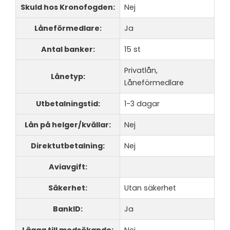
Skuld hos Kronofogden:
Nej
Låneförmedlare:
Ja
Antal banker:
15 st
Privatlån,
Lånetyp:
Låneförmedlare
Utbetalningstid:
1-3 dagar
Lån på helger/kvällar:
Nej
Direktutbetalning:
Nej
Aviavgift:
Säkerhet:
Utan säkerhet
BankID:
Ja
Lägga till medsökande:
Nej