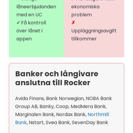
låneerbjudanden
ekonomiska
med en UC
problem
Få kontroll
över lånet i
Uppläggningsavgift
appen
tillkommer
Banker och långivare
anslutna till Rocker
Avida Finans, Bank Norwegian, NOBA Bank
Group AB, Banky, Coop, MedMera Bank,
Marginalen Bank, Nordax Bank,
Northmill
Bank
, Nstart, Svea Bank, SevenDay Bank