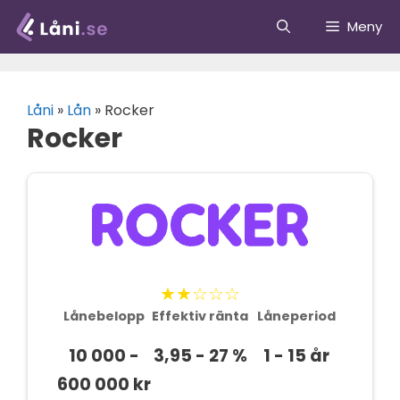
Hoppa
Meny
till
innehåll
Låni
»
Lån
»
Rocker
Rocker
★★☆☆☆
Lånebelopp
Effektiv ränta
Låneperiod
10 000 -
3,95 - 27 %
1 - 15 år
600 000 kr