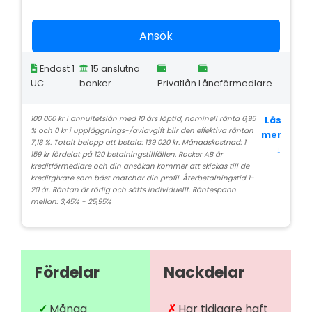
Ansök
Endast 1
15 anslutna
UC
banker
Privatlån
Låneförmedlare
100 000 kr i annuitetslån med 10 års löptid, nominell ränta 6,95
Läs
% och 0 kr i uppläggnings-/aviavgift blir den effektiva räntan
mer
7,18 %. Totalt belopp att betala: 139 020 kr. Månadskostnad: 1
↓
159 kr fördelat på 120 betalningstillfällen. Rocker AB är
kreditförmedlare och din ansökan kommer att skickas till de
kreditgivare som bäst matchar din profil. Återbetalningstid 1-
20 år. Räntan är rörlig och sätts individuellt. Räntespann
mellan: 3,45% - 25,95%
Fördelar
Nackdelar
Många
Har tidigare haft