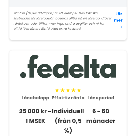
Räntan (1% per 30 dagar) är ett exempel. Den faktiska
Läs
kostnaden för företagslån baseras alltid på ert företag. Utöver
mer
räntekostnader tillkommer inga andra avgifter och ni kan
↓
alltid lösa lånet i förtid utan extra kostnad.
★★★★★
Lånebelopp
Effektiv ränta
Låneperiod
25 000 kr -
Individuell
6 - 60
1 MSEK
(från 0,5
månader
%)