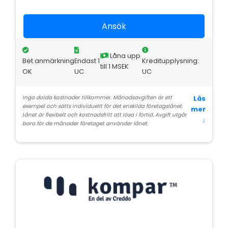
Ansök
Låna upp
Bet.anmärkning
Endast 1
Kreditupplysning:
till 1 MSEK
OK
UC
UC
Inga dolda kostnader tillkommer. Månadsavgiften är ett
Läs
exempel och sätts individuellt för det enskilda företagslånet.
mer
Lånet är flexibelt och kostnadsfritt att lösa i förtid. Avgift utgår
↓
bara för de månader företaget använder lånet.