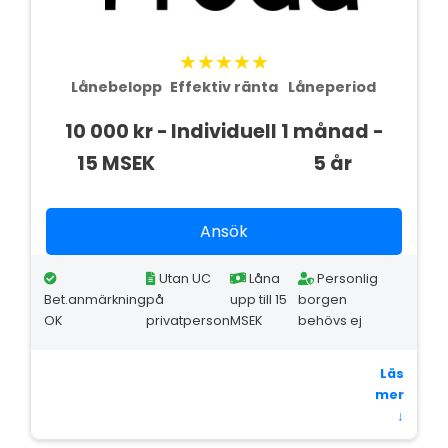
★★★★★
Lånebelopp
Effektiv ränta
Låneperiod
10 000 kr -
Individuell
1 månad -
15 MSEK
5 år
Ansök
Utan UC
Låna
Personlig
Bet.anmärkning
på
upp till 15
borgen
OK
privatperson
MSEK
behövs ej
Läs
mer
↓