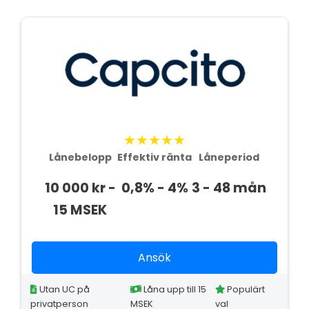
★★★★★
Lånebelopp
Effektiv ränta
Låneperiod
10 000 kr -
0,8% - 4%
3 - 48 mån
15 MSEK
Ansök
Utan UC på
Låna upp till 15
Populärt
privatperson
MSEK
val