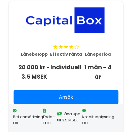
★★★★☆
Lånebelopp
Effektiv ränta
Låneperiod
20 000 kr -
Individuell
1 mån - 4
3.5 MSEK
år
Ansök
Låna upp
Bet.anmärkning
Endast
Kreditupplysning:
till 3.5 MSEK
OK
1 UC
UC