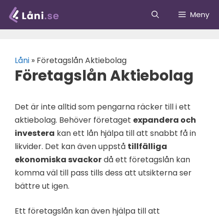
Hoppa
Meny
till
innehåll
Låni
»
Företagslån Aktiebolag
Företagslån Aktiebolag
Det är inte alltid som pengarna räcker till i ett
aktiebolag. Behöver företaget
expandera och
investera
kan ett lån hjälpa till att snabbt få in
likvider. Det kan även uppstå
tillfälliga
ekonomiska svackor
då ett företagslån kan
komma väl till pass tills dess att utsikterna ser
bättre ut igen.
Ett företagslån kan även hjälpa till att