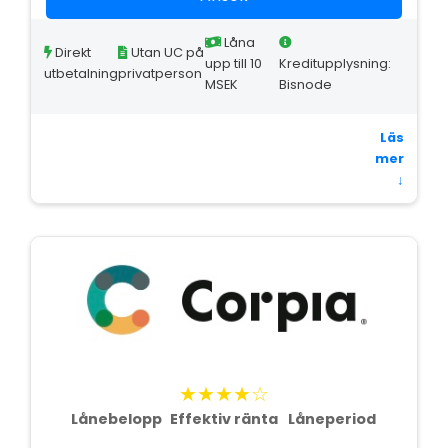
Låna
Direkt
Utan UC på
upp till 10
Kreditupplysning:
utbetalning
privatperson
MSEK
Bisnode
Läs
mer
↓
★★★★☆
Lånebelopp
Effektiv ränta
Låneperiod