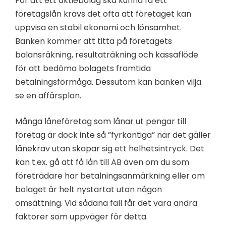
För att ett aktiebolag ska kunna få ett
företagslån krävs det ofta att företaget kan
uppvisa en stabil ekonomi och lönsamhet.
Banken kommer att titta på företagets
balansräkning, resultaträkning och kassaflöde
för att bedöma bolagets framtida
betalningsförmåga. Dessutom kan banken vilja
se en affärsplan.
Många låneföretag som lånar ut pengar till
företag är dock inte så ”fyrkantiga” när det gäller
lånekrav utan skapar sig ett helhetsintryck. Det
kan t.ex. gå att få lån till AB även om du som
företrädare har betalningsanmärkning eller om
bolaget är helt nystartat utan någon
omsättning. Vid sådana fall får det vara andra
faktorer som uppväger för detta.