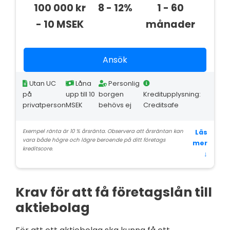
100 000 kr
8 - 12%
1 - 60
- 10 MSEK
månader
Ansök
Utan UC
Låna
Personlig
på
upp till 10
borgen
Kreditupplysning:
privatperson
MSEK
behövs ej
Creditsafe
Exempel ränta är 10 % årsränta. Observera att årsräntan kan
Läs
vara både högre och lägre beroende på ditt företags
mer
kreditscore.
↓
Krav för att få företagslån till
aktiebolag