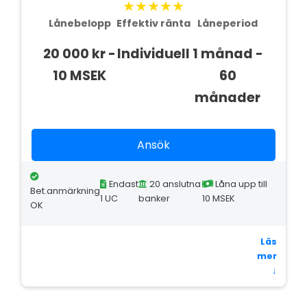
★★★★★
Lånebelopp
Effektiv ränta
Låneperiod
20 000 kr -
Individuell
1 månad -
10 MSEK
60
månader
Ansök
Endast
20 anslutna
Låna upp till
Bet.anmärkning
1 UC
banker
10 MSEK
OK
Läs
mer
↓