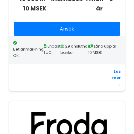
10 MSEK
år
Ansök
Endast
29 anslutna
Låna upp till
Bet.anmärkning
1 UC
banker
10 MSEK
OK
Läs
mer
↓