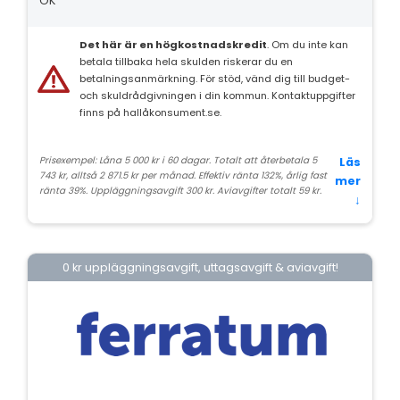
OK
Det här är en högkostnadskredit
. Om du inte kan
betala tillbaka hela skulden riskerar du en
betalningsanmärkning. För stöd, vänd dig till budget-
och skuldrådgivningen i din kommun. Kontaktuppgifter
finns på hallåkonsument.se.
Prisexempel: Låna 5 000 kr i 60 dagar. Totalt att återbetala 5
Läs
743 kr, alltså 2 871.5 kr per månad. Effektiv ränta 132%, årlig fast
mer
ränta 39%. Uppläggningsavgift 300 kr. Aviavgifter totalt 59 kr.
↓
0 kr uppläggningsavgift, uttagsavgift & aviavgift!