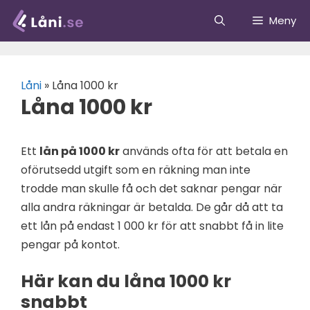
Hoppa
Meny
till
innehåll
Låni
»
Låna 1000 kr
Låna 1000 kr
Ett
lån på 1000 kr
används ofta för att betala en
oförutsedd utgift som en räkning man inte
trodde man skulle få och det saknar pengar när
alla andra räkningar är betalda. De går då att ta
ett lån på endast 1 000 kr för att snabbt få in lite
pengar på kontot.
Här kan du låna 1000 kr
snabbt