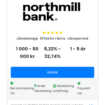
★★★★★
Lånebelopp
Effektiv ränta
Låneperiod
1 000 - 50
9,22% -
1 - 5 år
000 kr
32,74%
Ansök
Direkt
Utbetalning
Bet.anmärkning
Populärt
utbetalning
kväll/helg
OK
val