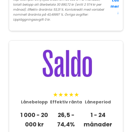
Läs
totalt belopp att återbetala 30 890,72 kr (snitt 2 574 kr per
mer
månad). Effektiv årsränta: 53,31 %. Kontokredit med variabel
↓
nominell årsränta på 43,49997 %. Övriga avgifter:
Uppläggningsavgift 0 kr.
★★★★★
Lånebelopp
Effektiv ränta
Låneperiod
1 000 - 20
26,5 -
1 - 24
000 kr
74,4%
månader