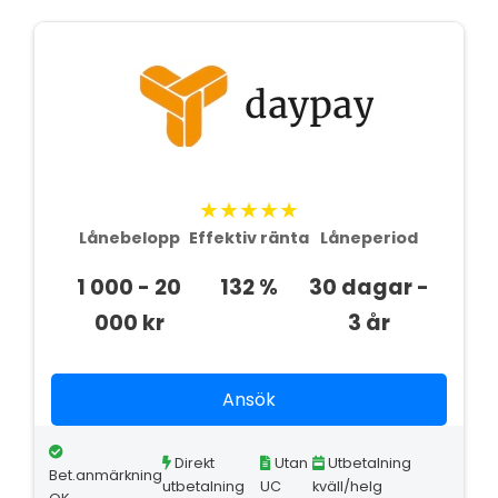
★★★★★
Lånebelopp
Effektiv ränta
Låneperiod
1 000 - 20
132 %
30 dagar -
000 kr
3 år
Ansök
Direkt
Utan
Utbetalning
Bet.anmärkning
utbetalning
UC
kväll/helg