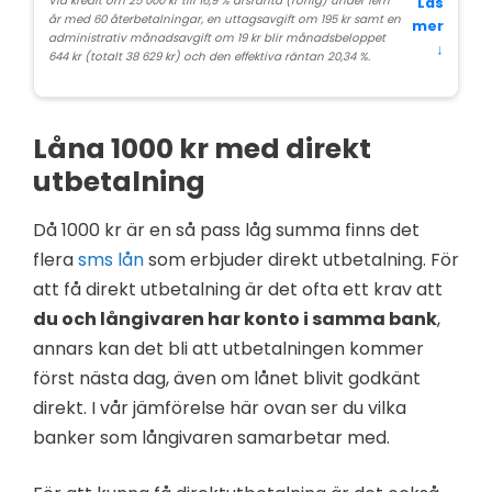
Vid kredit om 25 000 kr till 16,9 % årsränta (rörlig) under fem
Läs
år med 60 återbetalningar, en uttagsavgift om 195 kr samt en
mer
administrativ månadsavgift om 19 kr blir månadsbeloppet
↓
644 kr (totalt 38 629 kr) och den effektiva räntan 20,34 %.
Låna 1000 kr med direkt
utbetalning
Då 1000 kr är en så pass låg summa finns det
flera
sms lån
som erbjuder direkt utbetalning. För
att få direkt utbetalning är det ofta ett krav att
du och långivaren har konto i samma bank
,
annars kan det bli att utbetalningen kommer
först nästa dag, även om lånet blivit godkänt
direkt. I vår jämförelse här ovan ser du vilka
banker som långivaren samarbetar med.