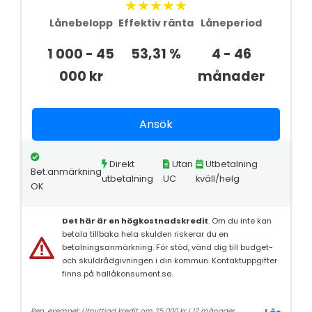
★★★★★
Lånebelopp
Effektiv ränta
Låneperiod
1 000 - 45
53,31 %
4 - 46
000 kr
månader
Ansök
Direkt
Utan
Utbetalning
Bet.anmärkning
utbetalning
UC
kväll/helg
OK
Det här är en högkostnadskredit
. Om du inte kan
betala tillbaka hela skulden riskerar du en
betalningsanmärkning. För stöd, vänd dig till budget-
och skuldrådgivningen i din kommun. Kontaktuppgifter
finns på hallåkonsument.se.
Rep. exempel: Utnyttjad kredit om 25 000 kr i 12 månader,