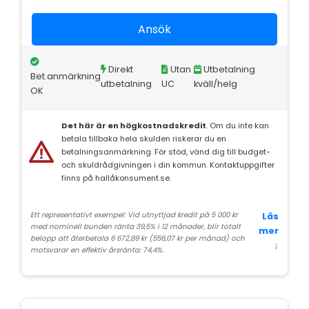
Ansök
Direkt
Utan
Utbetalning
Bet.anmärkning
utbetalning
UC
kväll/helg
OK
Det här är en högkostnadskredit
. Om du inte kan
betala tillbaka hela skulden riskerar du en
betalningsanmärkning. För stöd, vänd dig till budget-
och skuldrådgivningen i din kommun. Kontaktuppgifter
finns på hallåkonsument.se.
Ett representativt exempel: Vid utnyttjad kredit på 5 000 kr
Läs
med nominell bunden ränta 39,5% i 12 månader, blir totalt
mer
belopp att återbetala 6 672,89 kr (556,07 kr per månad) och
↓
motsvarar en effektiv årsränta: 74,4%.