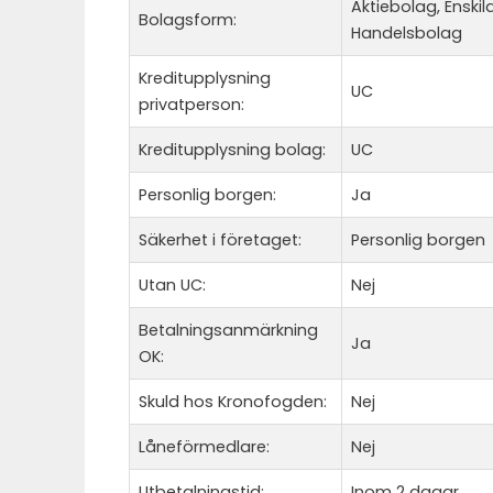
Aktiebolag, Enski
Bolagsform:
Handelsbolag
Kreditupplysning
UC
privatperson:
Kreditupplysning bolag:
UC
Personlig borgen:
Ja
Säkerhet i företaget:
Personlig borgen
Utan UC:
Nej
Betalningsanmärkning
Ja
OK:
Skuld hos Kronofogden:
Nej
Låneförmedlare:
Nej
Utbetalningstid:
Inom 2 dagar