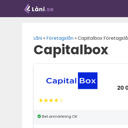
Hoppa
till
innehåll
Låni
»
Företagslån
»
Capitalbox Företagsl
Capitalbox
20 
★★★★☆
Bet.anmärkning OK