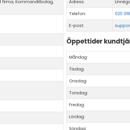
ld firma, Kommanditbolag,
Adress:
Linnéga
Telefon:
020 018
E-post:
suppor
Öppettider kundtjä
Måndag:
Tisdag:
Onsdag:
Torsdag:
Fredag:
Lördag:
Söndag: