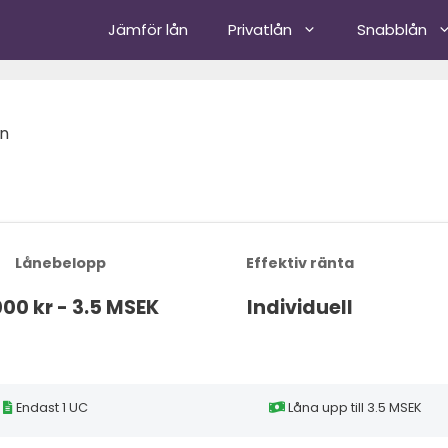
Jämför lån
Privatlån
Snabblån
ån
Lånebelopp
Effektiv ränta
000 kr - 3.5 MSEK
Individuell
Endast 1 UC
Låna upp till 3.5 MSEK