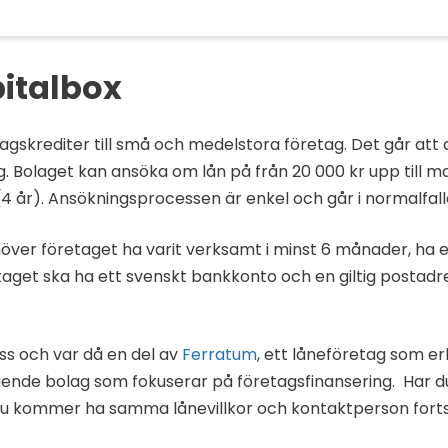
italbox
gskrediter till små och medelstora företag. Det går att a
Bolaget kan ansöka om lån på från 20 000 kr upp till ma
(4 år). Ansökningsprocessen är enkel och går i normalfal
höver företaget ha varit verksamt i minst 6 månader, ha 
retaget ska ha ett svenskt bankkonto och en giltig postad
ss och var då en del av
Ferratum
, ett låneföretag som e
ående bolag som fokuserar på företagsfinansering. Har d
du kommer ha samma lånevillkor och kontaktperson forts