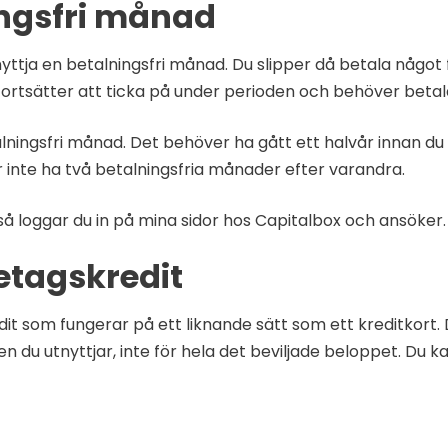
ingsfri månad
ttja en betalningsfri månad. Du slipper då betala något fö
fortsätter att ticka på under perioden och behöver bet
alningsfri månad. Det behöver ha gått ett halvår innan d
 inte ha två betalningsfria månader efter varandra.
så loggar du in på mina sidor hos Capitalbox och ansöker.
etagskredit
 som fungerar på ett liknande sätt som ett kreditkort. Du 
n du utnyttjar, inte för hela det beviljade beloppet. Du k