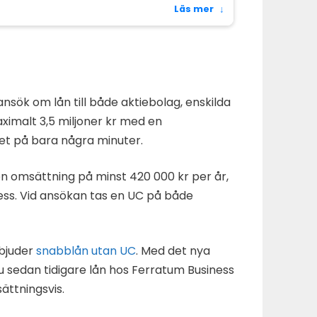
Läs mer
↓
nsök om lån till både aktiebolag, enskilda
ximalt 3,5 miljoner kr med en
let på bara några minuter.
en omsättning på minst 420 000 kr per år,
ress. Vid ansökan tas en UC på både
rbjuder
snabblån
utan UC
. Med det nya
u sedan tidigare lån hos Ferratum Business
ättningsvis.