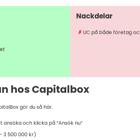
Nackdelar
UC på både företag oc
et
ån hos Capitalbox
talBox gör du så här.
att ansöka och klicka på ”Ansök nu”
– 3 500 000 kr)