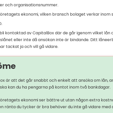
er och organisationsnummer.
 företagets ekonomi, vilken bransch bolaget verkar inom s
D.
 kontaktad av CapitalBox där de går igenom vilket lån de k
gslånet eller inte då ansökan inte är bindande. Ditt låneerb
r tackat ja och vill gå vidare.
döme
ox är att det går snabbt och enkelt att ansöka om lån, 
 ska kan du ha pengarna på kontot inom två bankdagar.
 företagets ekonomi ser bättre ut utan någon extra kostn
en ränta du tycker är bra behöver du inte gå vidare med 