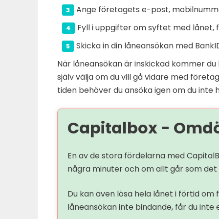
Ange företagets e-post, mobilnumm
Fyll i uppgifter om syftet med lånet,
Skicka in din låneansökan med BankI
När låneansökan är inskickad kommer du bli
själv välja om du vill gå vidare med företa
tiden behöver du ansöka igen om du inte ha
Capitalbox - Om
En av de stora fördelarna med CapitalB
några minuter och om allt går som det
Du kan även lösa hela lånet i förtid om
låneansökan inte bindande, får du inte 