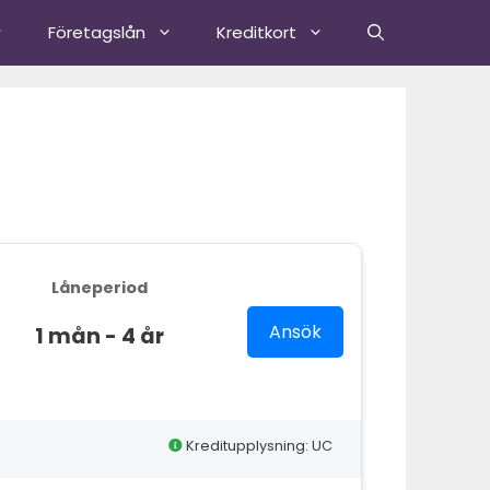
Företagslån
Kreditkort
Låneperiod
Ansök
1 mån - 4 år
Kreditupplysning: UC