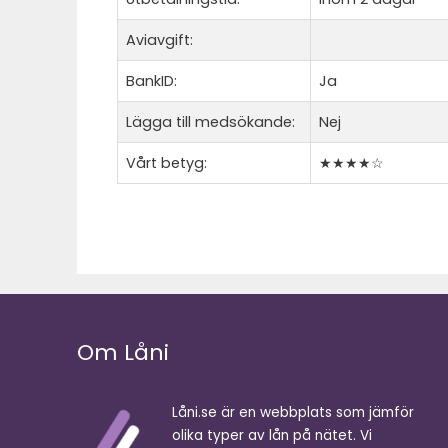
Aviavgift:
BankID:
Ja
Lägga till medsökande:
Nej
Vårt betyg:
★★★★☆
Om Låni
Låni.se är en webbplats som jämför
olika typer av lån på nätet. Vi