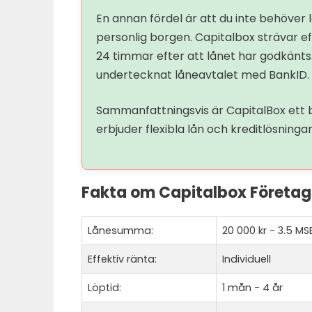
En annan fördel är att du inte behöve
personlig borgen. Capitalbox strävar e
24 timmar efter att lånet har godkänts
undertecknat låneavtalet med BankID.
Sammanfattningsvis är CapitalBox ett br
erbjuder flexibla lån och kreditlösnin
Fakta om Capitalbox Företag
Lånesumma:
20 000 kr - 3.5 MS
Effektiv ränta:
Individuell
Löptid:
1 mån - 4 år