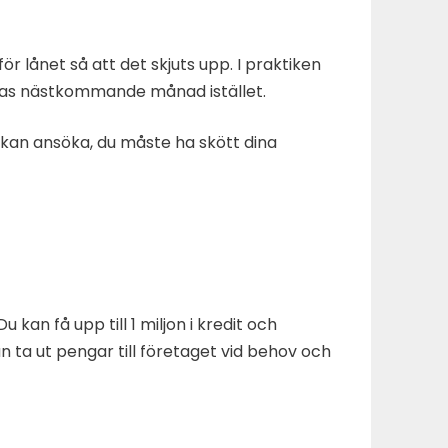
r lånet så att det skjuts upp. I praktiken
alas nästkommande månad istället.
u kan ansöka, du måste ha skött dina
kan få upp till 1 miljon i kredit och
an ta ut pengar till företaget vid behov och